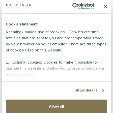
Cookie statement
Kaemingk makes use of “cookies”. Cookies are small
text files that are sent to you and are temporarily stored
by your browser on your computer. There are three types
Thijs Lurvink
of cookies used on this website:
Senior Informatiemanager
1. Fuctional cookies: Cookies to make it possible to
operate this website and allow you to order products via
the website; and
2. Statistic cookies: Cookies that make it possible for us
Ontmoet ook mijn collega's!
to collect and analyse anonymous information about
Show details
visitors’ behavior on the website to improve our service
for our customers.
3. Tracking cookies: Cookies that make it possible to
Allow all
identify a company visiting our website without identifying