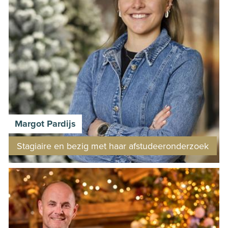
Read more about this in
our
Cookiestatement
and
Privacystatement
.
Margot Pardijs
Stagiaire en bezig met haar afstudeeronderzoek