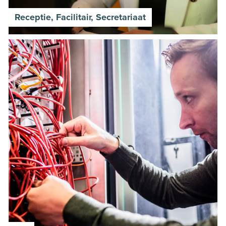
processed outside of the European Economic Area. They
shall not be kept by us any longer than necessary to use
Receptie, Facilitair, Secretariaat
it for these purposes. You are free to contact us at any
time if you wish to review and/or amend any personal
data that we hold about you or, if you wish to withdraw
your agreement to the use of your information as
described above.
Read more about this in
our
Cookiestatement
and
Privacystatement
.