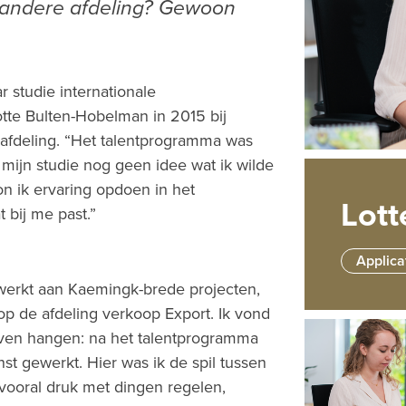
andere afdeling? Gewoon
r studie internationale
tte Bulten-Hobelman in 2015 bij
afdeling. “Het talentprogramma was
a mijn studie nog geen idee wat ik wilde
n ik ervaring opdoen in het
Lot
 bij me past.”
Applic
gewerkt aan Kaemingk-brede projecten,
 op de afdeling verkoop Export. Ik vond
lijven hangen: na het talentprogramma
enst gewerkt. Hier was ik de spil tussen
 vooral druk met dingen regelen,