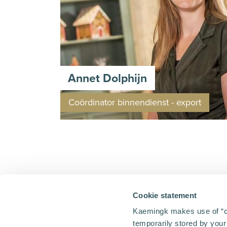
Annet Dolphijn
Coördinator binnendienst - export
Werken bij Kaeming
Cookie statement
Verras de wer
Kaemingk makes use of “coo
temporarily stored by your