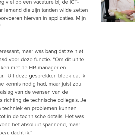
og viel op een vacature bij de ICT-
r iemand die zijn tanden wilde zetten
orvoeren hiervan in applicaties. Mijn
”
eressant, maar was bang dat ze niet
ad voor deze functie. “Om dit uit te
rinken met de HR-manager en
ur. Uit deze gesprekken bleek dat ik
e kennis nodig had, maar juist zou
alslag van de wensen van de
s richting de technische collega’s. Je
n techniek en problemen kunnen
tot in de technische details. Het was
 vond het absoluut spannend, maar
oen
, dacht ik.”