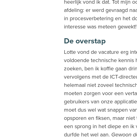
heerlijk vond ik dat. Tot mijn o
afdeling: er werd gevraagd naa
in procesverbetering en het do
interesse was meteen gewekt!
De overstap
Lotte vond de vacature erg int
voldoende technische kennis h
zoeken, ben ik koffie gaan d
vervolgens met de ICT-directe
helemaal niet zoveel technisch
moeten zorgen voor een verta
gebruikers van onze applicatie
moet dus wel wat snappen va
opsporen en fiksen, maar niet 
een sprong in het diepe en ik
durfde het wel aan.
Gewoon d