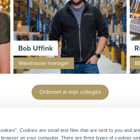
Bob Uffink
R
Warehouse manager
B
Ontmoet al mijn collega's
k
eld
kies”. Cookies are small text files that are sent to you and ar
 browser on your computer. There are three types of cookies use