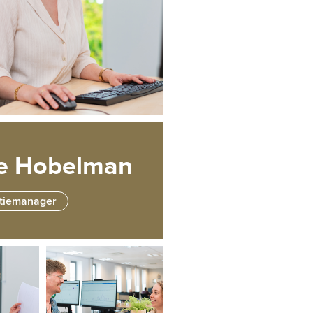
te Hobelman
atiemanager